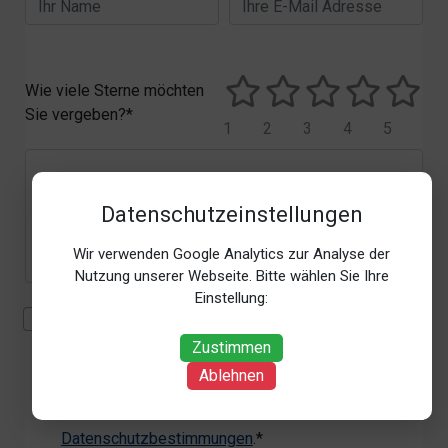
Wie viele Sterne möchten
Sie vergeben?*
1
2
3
4
5
Datenschutzeinstellungen
Wir verwenden Google Analytics zur Analyse der
Nutzung unserer Webseite. Bitte wählen Sie Ihre
Einstellung:
Mit der Erhebung, Verarbeitung und Nutzung meiner
personenbezogenen Daten (Angaben, Datum und
Zustimmen
Uhrzeit der Bewertungsabgabe, Referrer-URL) zum
Ablehnen
Zweck der Bewertung erkläre ich mich
einverstanden. Weitere Informationen siehe unsere
Datenschutzbestimmungen
.*