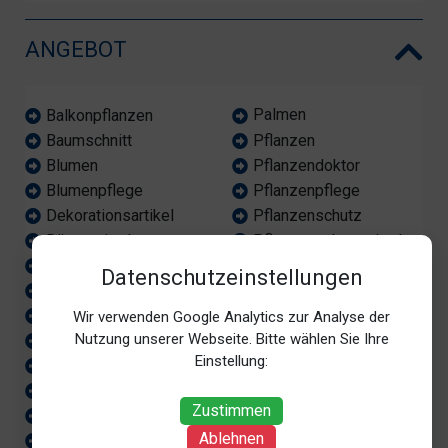
ANGEBOT
Palmen
Balkonpflanzen
Pflanzen
Baumschnitt
Pflanzendoktor
Blumen
Pflanzenpflege
Blumenpflege
Pflanzenschutz
Dekorationsartikel
Pflanzenschutzmittel
Düngemittel
Rollrasen
Garten
Datenschutzeinstellungen
Stauden
Gartengefäße
Steinarbeiten
Gartengestaltung
Wir verwenden Google Analytics zur Analyse der
Nutzung unserer Webseite. Bitte wählen Sie Ihre
Sämereien
Gartenpflege
Einstellung:
Terrassengestaltung
Gartenplanung
Trennwände setzen
Gartenumgestaltung
Zustimmen
Zaunbau
Geräte
Ablehnen
Ziersträucher
Kisseners