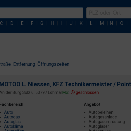
C
|
D
|
E
|
F
|
G
|
H
|
I
|
J
|
K
|
L
|
M
|
N
|
O
|
traße
Entfernung
Öffnungszeiten
MOTOO L. Niessen, KFZ Technikermeister / Point
An der Burg Sülz 6, 53797 Lohmar
Mo:
geschlossen
Fachbereich
Angebot
Auto
Autobeleihen
Autogas
Autogasanlage
Autoglas
Autogasumrüstung
Autoklima
Autoglaser