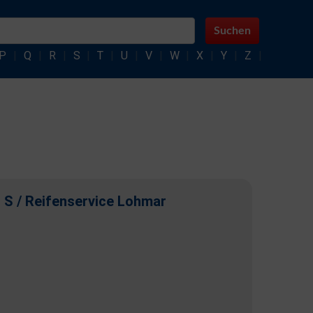
Suchen
P
|
Q
|
R
|
S
|
T
|
U
|
V
|
W
|
X
|
Y
|
Z
|
 S / Reifenservice Lohmar