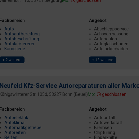
Wilhelmstr. 116, 53721 Siegburg
Mo:
geschlossen
Fachbereich
Angebot
Auto
Abschleppservice
Autoaufbereitung
Achsvermessung
Autobeschriftung
Autobeulen
Autolackiererei
Autoglasschaden
Karosserie
Autolackschaden
+ 2 weitere
+ 13 weitere
Neufeld Kfz-Service Autoreparaturen aller Mark
Königswinterer Str. 105d, 53227 Bonn (Beuel)
Mo:
geschlossen
Fachbereich
Angebot
Autoelektrik
Autounfall
Autoklima
Autowerkstatt
Automatikgetriebe
Bremsen
Autoreifen
Chiptuning
Reifen
Einparkhilfe