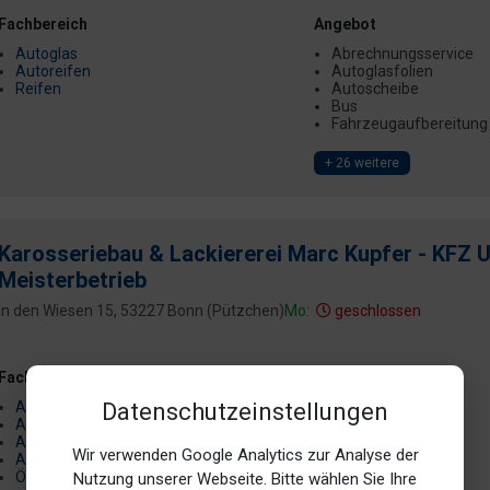
Fachbereich
Angebot
Autoglas
Abrechnungsservice
Autoreifen
Autoglasfolien
Reifen
Autoscheibe
Bus
Fahrzeugaufbereitung
+ 26 weitere
Karosseriebau & Lackiererei Marc Kupfer - KFZ 
Meisterbetrieb
In den Wiesen 15, 53227 Bonn (Pützchen)
Mo:
geschlossen
Fachbereich
Datenschutzeinstellungen
Autoglas
Autolackiererei
Automatikgetriebe
Wir verwenden Google Analytics zur Analyse der
Autoreifen
Ölwechsel
Nutzung unserer Webseite. Bitte wählen Sie Ihre