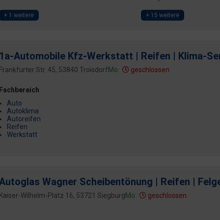
+ 1 weitere
+ 15 weitere
1a-Automobile Kfz-Werkstatt | Reifen | Klima-Se
Frankfurter Str. 45, 53840 Troisdorf
Mo:
geschlossen
Fachbereich
Auto
Autoklima
Autoreifen
Reifen
Werkstatt
Autoglas Wagner Scheibentönung | Reifen | Felg
Kaiser-Wilhelm-Platz 16, 53721 Siegburg
Mo:
geschlossen