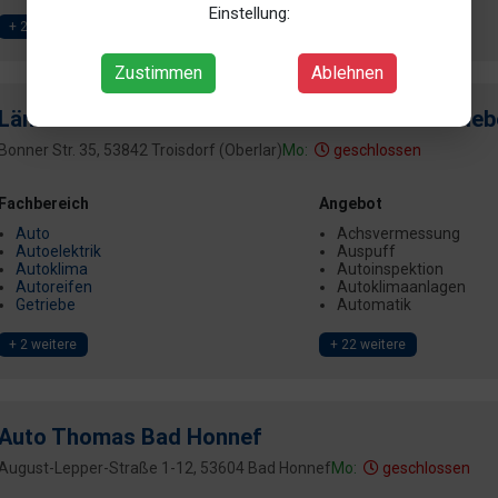
Einstellung:
+ 2 weitere
Zustimmen
Ablehnen
Lämmis Schraubstation KFZ-Werkstatt - Getrieb
Bonner Str. 35, 53842 Troisdorf (Oberlar)
Mo:
geschlossen
Fachbereich
Angebot
Auto
Achsvermessung
Autoelektrik
Auspuff
Autoklima
Autoinspektion
Autoreifen
Autoklimaanlagen
Getriebe
Automatik
+ 2 weitere
+ 22 weitere
Auto Thomas Bad Honnef
August-Lepper-Straße 1-12, 53604 Bad Honnef
Mo:
geschlossen