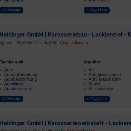
Autoreifen
Autoservice
+ 3 weitere
+ 20 weitere
Heidinger GmbH | Karosseriebau - Lackiererei - K
Speestr. 28, 53840 Troisdorf
Mo:
geschlossen
Fachbereich
Angebot
Auto
AU
Autoaufbereitung
Autoglasschaden
Autobeschriftung
Autolackschaden
Autoklima
Beulen
Autolackiererei
Boschservice
+ 4 weitere
+ 12 weitere
Heidinger GmbH | Karosseriewerkstatt - Lackierer