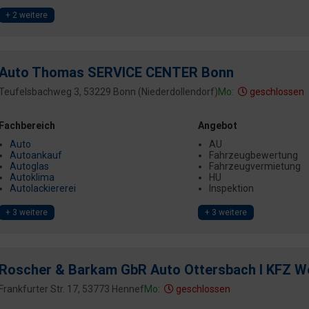
+ 2 weitere
Auto Thomas SERVICE CENTER Bonn
Teufelsbachweg 3, 53229 Bonn (Niederdollendorf)
Mo:
geschlossen
Fachbereich
Angebot
Auto
AU
Autoankauf
Fahrzeugbewertung
Autoglas
Fahrzeugvermietung
Autoklima
HU
Autolackiererei
Inspektion
+ 3 weitere
+ 3 weitere
Roscher & Barkam GbR Auto Ottersbach I KFZ We
Frankfurter Str. 17, 53773 Hennef
Mo:
geschlossen