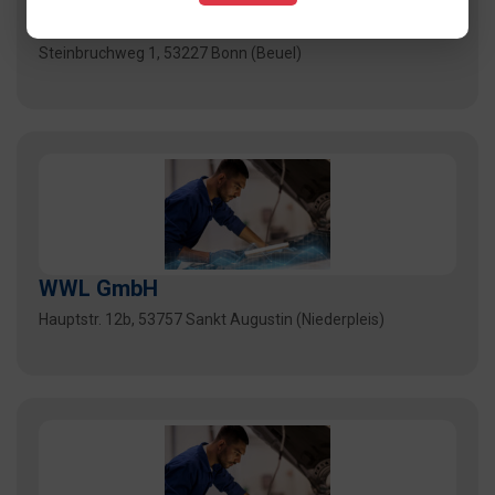
Wolf GmbH
Steinbruchweg 1, 53227 Bonn (Beuel)
WWL GmbH
Hauptstr. 12b, 53757 Sankt Augustin (Niederpleis)