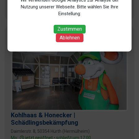
Nutzung unserer Webseite. Bitte wählen Sie Ihre
+ 2 weitere
Einstellung:
Zustimmen
Ablehnen
Kohlhaas & Honecker |
Schädlingsbekämpfung
Daimlerstr. 8, 50354 Hürth (Hermülheim)
Mo:
jetzt geöffnet
• schließt um 17:00