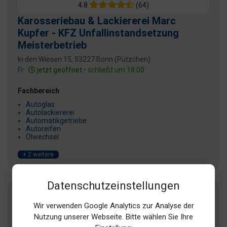
4.8
(64)
Karosseriebau & Lackiererei Marc
Kupfer - KFZ Unfallinstandsetzung
Meisterbetrieb
In den Wiesen 15, 53227 Bonn (Pützchen)
Fr:
jetzt geöffnet
• schließt um 18:00
Fachbereich
Autoglas
Autolackiererei
Automatikgetriebe
Autoreifen
Ölwechsel
+ 2 weitere
Datenschutzeinstellungen
Wir verwenden Google Analytics zur Analyse der
Nutzung unserer Webseite. Bitte wählen Sie Ihre