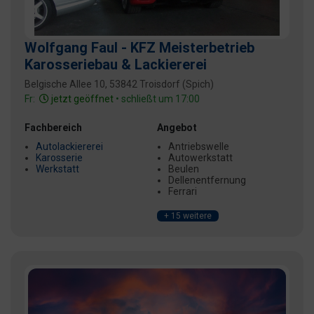
Wolfgang Faul - KFZ Meisterbetrieb
Karosseriebau & Lackiererei
Belgische Allee 10, 53842 Troisdorf (Spich)
Fr:
jetzt geöffnet
• schließt um 17:00
Fachbereich
Angebot
Autolackiererei
Antriebswelle
Karosserie
Autowerkstatt
Werkstatt
Beulen
Dellenentfernung
Ferrari
+ 15 weitere