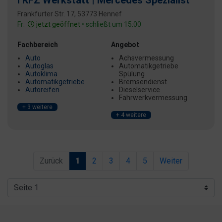
I KFZ Werkstatt | Mercedes Spezialist
Frankfurter Str. 17, 53773 Hennef
Fr:
jetzt geöffnet
• schließt um 15:00
Fachbereich
Angebot
Auto
Achsvermessung
Autoglas
Automatikgetriebe
Autoklima
Spülung
Automatikgetriebe
Bremsendienst
Autoreifen
Dieselservice
Fahrwerkvermessung
+ 3 weitere
+ 4 weitere
Zurück
1
2
3
4
5
Weiter