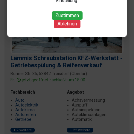
Einstellung:
Zustimmen
Ablehnen
Lämmis Schraubstation KFZ-Werkstatt -
Getriebespülung & Reifenverkauf
Bonner Str. 35, 53842 Troisdorf (Oberlar)
Fr:
jetzt geöffnet
• schließt um 18:00
Fachbereich
Angebot
Auto
Achsvermessung
Autoelektrik
Auspuff
Autoklima
Autoinspektion
Autoreifen
Autoklimaanlagen
Getriebe
Automatik
+ 2 weitere
+ 22 weitere